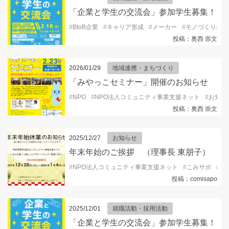
「企業と学生の交流会」参加学生募集！
#
BtoB企業
#
キャリア形成
#
メーカー
#
モノづくり企業
投稿：奥西 崇文
2026/01/29
地域連携・まちづくり
「みやっこセミナー」開催のお知らせ
#
NPO
#
NPO法人コミュニティ事業支援ネット
#
お知ら
投稿：奥西 崇文
2025/12/27
お知らせ
年末年始のご挨拶 （理事長 東朋子）
#
NPO法人コミュニティ事業支援ネット
#
こみサポ
#
コ
投稿：comisapo
2025/12/01
就職活動・採用活動
「企業と学生の交流会」参加学生募集！