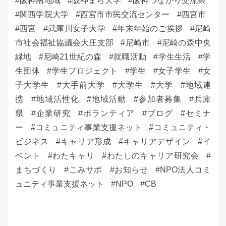
阪神南地域
阪神まち大学
阪神つながり交流祭
関西学院大学
西宮市市民交流センター
西宮市
西宮
武庫川女子大学
年末年始のご挨拶
尼崎
市社会福祉協議会大庄支部
尼崎市
尼崎の森中央
緑地
尼崎21世紀の森
就職活動
学生生活
学
生団体
学生プロジェクト
学生
女子学生
女
子大学生
大手前大学
大学生
大学
地域連
携
地域活性化
地域活動
参加者募集
兵庫
県
企業研究
ボランティア
ブログ
セミナ
ー
コミュニティ事業支援ネット
コミュニティ・
ビジネス
キャリア形成
キャリアデザイン
イ
ベント
わたキャリ
わたしのキャリア研究会
まちづくり
こみサポ
お知らせ
NPO法人コミ
ュニティ事業支援ネット
NPO
CB