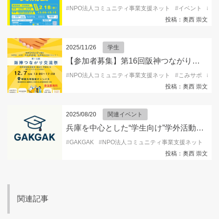
#
NPO法人コミュニティ事業支援ネット
#
イベント
#
キ
投稿：奥西 崇文
2025/11/26
学生
【参加者募集】第16回阪神つながり交流祭2025
#
NPO法人コミュニティ事業支援ネット
#
こみサポ
#
ボ
投稿：奥西 崇文
2025/08/20
関連イベント
兵庫を中心とした“学生向け”学外活動情報を発信するSNSアカウント『GAKGAK 』開設！
#
GAKGAK
#
NPO法人コミュニティ事業支援ネット
#
キ
投稿：奥西 崇文
関連記事