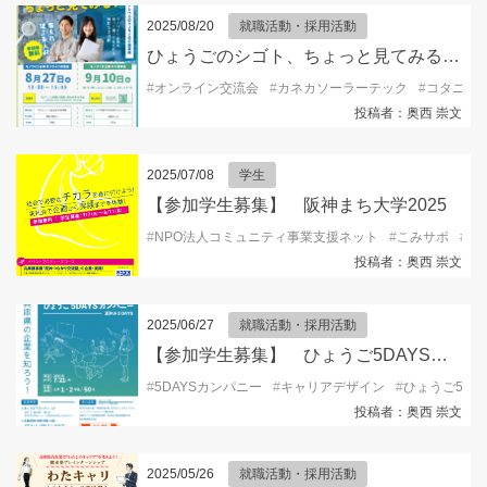
2025/08/20
就職活動・採用活動
ひょうごのシゴト、ちょっと見てみる？「モノづくり企業 オンライン交流会」参加者募集中！
#
オンライン交流会
#
カネカソーラーテック
#
コタニ
#
投稿者：奥西 崇文
2025/07/08
学生
【参加学生募集】 阪神まち大学2025
#
NPO法人コミュニティ事業支援ネット
#
こみサポ
#
兵
投稿者：奥西 崇文
2025/06/27
就職活動・採用活動
【参加学生募集】 ひょうご5DAYSカンパニー
#
5DAYSカンパニー
#
キャリアデザイン
#
ひょうご5DA
投稿者：奥西 崇文
2025/05/26
就職活動・採用活動