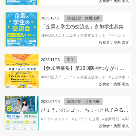
投稿者：奥西 崇文
2025/12/01
就職活動・採用活動
「企業と学生の交流会」参加学生募集！
#
NPO法人コミュニティ事業支援ネット
#
イベント
#
キ
投稿者：奥西 崇文
2025/11/26
学生
【参加者募集】第16回阪神つながり交流祭2025
#
NPO法人コミュニティ事業支援ネット
#
こみサポ
#
ボ
投稿者：奥西 崇文
2025/08/20
就職活動・採用活動
ひょうごのシゴト、ちょっと見てみる？「バス見学会」参加者募集中！
#
アイベステクノ
#
モノづくり企業
#
企業研究
#
兵庫県
投稿者：奥西 崇文