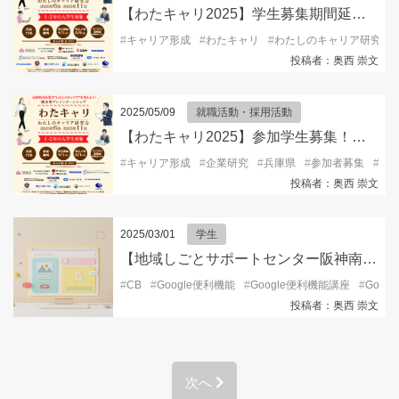
【わたキャリ2025】学生募集期間延長のお知らせ！ ≪〆切：6/9(月)≫
#
キャリア形成
#
わたキャリ
#
わたしのキャリア研究会
投稿者：奥西 崇文
2025/05/09
就職活動・採用活動
【わたキャリ2025】参加学生募集！ ≪〆切：6/1(日)≫
#
キャリア形成
#
企業研究
#
兵庫県
#
参加者募集
#
大
投稿者：奥西 崇文
2025/03/01
学生
【地域しごとサポートセンター阪神南ブランチ105からのお知らせ】初心者向けパソコン便利スキル②（Googleの便利機能編）
#
CB
#
Google便利機能
#
Google便利機能講座
#
Goog
投稿者：奥西 崇文
次へ