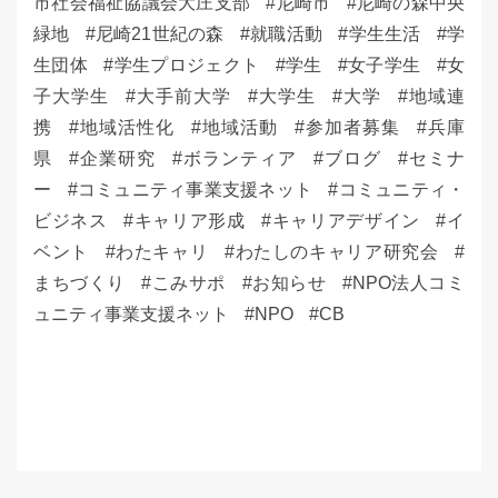
市社会福祉協議会大庄支部
尼崎市
尼崎の森中央
緑地
尼崎21世紀の森
就職活動
学生生活
学
生団体
学生プロジェクト
学生
女子学生
女
子大学生
大手前大学
大学生
大学
地域連
携
地域活性化
地域活動
参加者募集
兵庫
県
企業研究
ボランティア
ブログ
セミナ
ー
コミュニティ事業支援ネット
コミュニティ・
ビジネス
キャリア形成
キャリアデザイン
イ
ベント
わたキャリ
わたしのキャリア研究会
まちづくり
こみサポ
お知らせ
NPO法人コミ
ュニティ事業支援ネット
NPO
CB