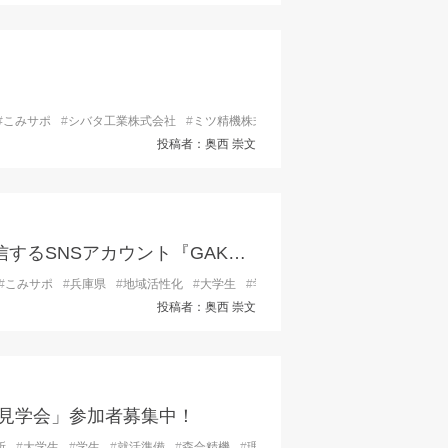
#
こみサポ
#
シバタ工業株式会社
#
ミツ精機株式会社
#
三相電機株式会社
#
兵庫
投稿者：奥西 崇文
兵庫を中心とした“学生向け”学外活動情報を発信するSNSアカウント『GAKGAK 』開設！
#
こみサポ
#
兵庫県
#
地域活性化
#
大学生
#
学外活動
#
学生
#
就活準備
#
課外
投稿者：奥西 崇文
見学会」参加者募集中！
所
#
大学生
#
学生
#
就活準備
#
森合精機
#
理工系人材