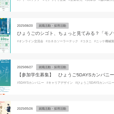
2025/08/20
就職活動・採用活動
#
オンライン交流会
#
カネカソーラーテック
#
コタニ
#
ニッケ機械
2025/06/27
就職活動・採用活動
【参加学生募集】 ひょうご5DAYSカンパニ
#
5DAYSカンパニー
#
キャリアデザイン
#
ひょうご5DAYSカンパニ
2025/05/26
就職活動・採用活動