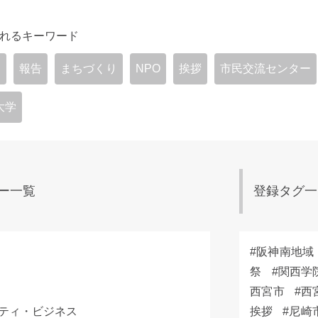
れるキーワード
宮
報告
まちづくり
NPO
挨拶
市民交流センター
大学
ー一覧
登録タグ一
阪神南地域
祭
関西学
西宮市
西
ティ・ビジネス
挨拶
尼崎