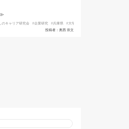
≫
しのキャリア研究会
#
企業研究
#
兵庫県
#
大学生
#
学生プロジェクト
#
就職活
投稿者：奥西 崇文