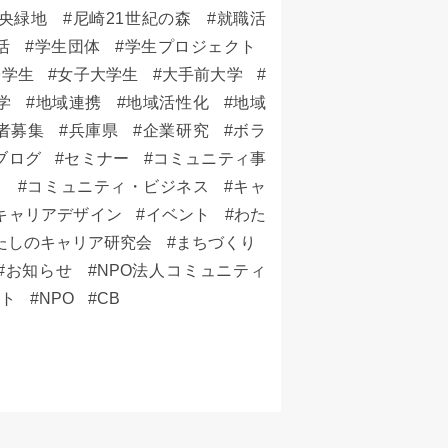
央緑地
尼崎21世紀の森
就職活
活
学生団体
学生プロジェクト
子学生
女子大学生
大手前大学
学
地域連携
地域活性化
地域
者募集
兵庫県
企業研究
ボラ
ブログ
セミナー
コミュニティ事
ト
コミュニティ・ビジネス
キャ
キャリアデザイン
イベント
わた
たしのキャリア研究会
まちづくり
お知らせ
NPO法人コミュニティ
ット
NPO
CB