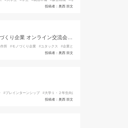
投稿者：奥西 崇文
ひょうごのシゴト、ちょっと見てみる？「モノづくり企業 オンライン交流会」参加者募集中！
製作所
#
モノづくり企業
#
ユタックス
#
企業とのオンライン交流会
#
大学生
#
学
投稿者：奥西 崇文
ー
ー
#
プレインターンシップ
#
大学１・２年生向けプレインターンシップ
#
学生
#
投稿者：奥西 崇文