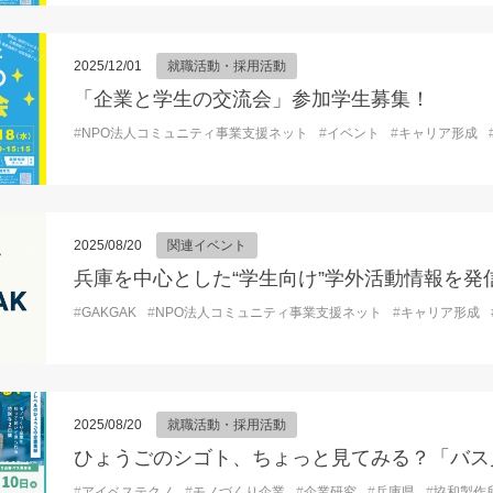
2025/12/01
就職活動・採用活動
「企業と学生の交流会」参加学生募集！
#
NPO法人コミュニティ事業支援ネット
#
イベント
#
キャリア形成
2025/08/20
関連イベント
#
GAKGAK
#
NPO法人コミュニティ事業支援ネット
#
キャリア形成
2025/08/20
就職活動・採用活動
ひょうごのシゴト、ちょっと見てみる？「バス
#
アイベステクノ
#
モノづくり企業
#
企業研究
#
兵庫県
#
協和製作