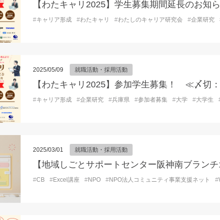
【わたキャリ2025】学生募集期間延長のお知らせ
#
キャリア形成
#
わたキャリ
#
わたしのキャリア研究会
#
企業研究
2025/05/09
就職活動・採用活動
【わたキャリ2025】参加学生募集！ ≪〆切：6/
#
キャリア形成
#
企業研究
#
兵庫県
#
参加者募集
#
大学
#
大学生
2025/03/01
就職活動・採用活動
#
CB
#
Excel講座
#
NPO
#
NPO法人コミュニティ事業支援ネット
#