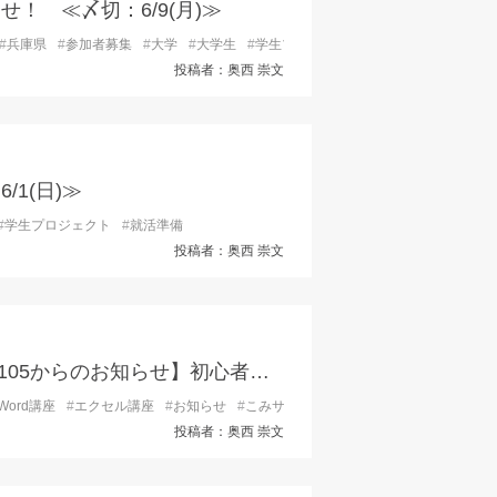
！ ≪〆切：6/9(月)≫
#
兵庫県
#
参加者募集
#
大学
#
大学生
#
学生プロジェクト
#
就職活動
#
県内企
投稿者：奥西 崇文
1(日)≫
#
学生プロジェクト
#
就活準備
投稿者：奥西 崇文
【地域しごとサポートセンター阪神南ブランチ105からのお知らせ】初心者向けパソコン便利スキル①（Microsoft Word／Microsoft Excel編）
Word講座
#
エクセル講座
#
お知らせ
#
こみサポ
#
コミュニティ・ビジネス
#
パ
投稿者：奥西 崇文