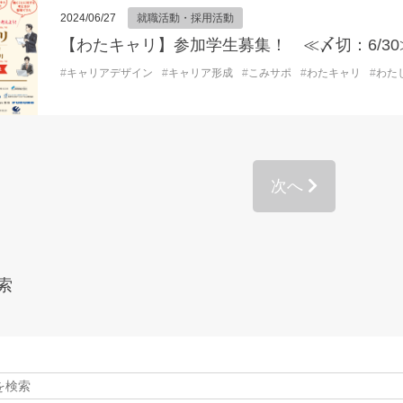
2024/06/27
就職活動・採用活動
【わたキャリ】参加学生募集！ ≪〆切：6/30
#
キャリアデザイン
#
キャリア形成
#
こみサポ
#
わたキャリ
#
わた
次へ
索