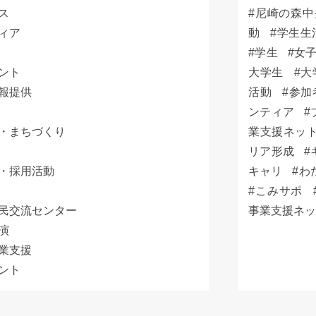
ス
尼崎の森中
ィア
動
学生生
学生
女
ント
大学生
大
報提供
活動
参加
ンティア
・まちづくり
業支援ネッ
リア形成
・採用活動
キャリ
わ
こみサポ
民交流センター
事業支援ネ
演
業支援
ント