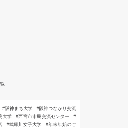
#
まちづくり
#
兵庫県
#
兵庫県阪神南県民センター
#
参加者募集
#
大学生
#
大手
#
こみサポ
#
兵庫県
#
地域活性化
#
大学生
#
学外活動
#
学生
#
就活準備
#
課外
覧
阪神まち大学
阪神つながり交流
院大学
西宮市市民交流センター
宮
武庫川女子大学
年末年始のご