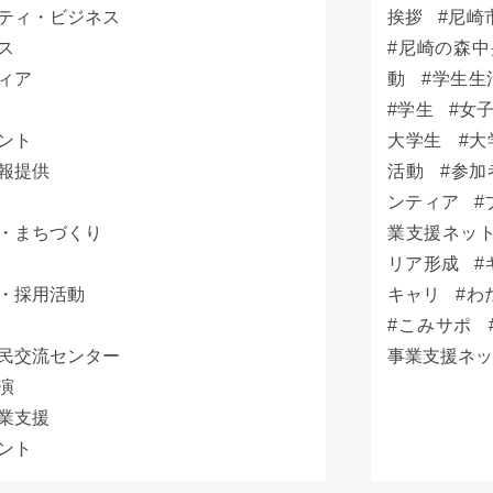
ティ・ビジネス
挨拶
尼崎
ス
尼崎の森中
ィア
動
学生生
学生
女
ント
大学生
大
報提供
活動
参加
ンティア
・まちづくり
業支援ネッ
リア形成
・採用活動
キャリ
わ
こみサポ
民交流センター
事業支援ネ
演
業支援
ント