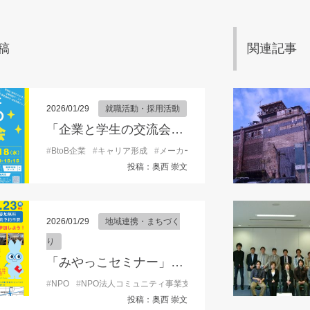
稿
関連記事
2026/01/29
就職活動・採用活動
「企業と学生の交流会」参加学生募集！
#
BtoB企業
#
キャリア形成
#
メーカー
#
モノづくり企業
#
企業との
投稿：奥西 崇文
2026/01/29
地域連携・まちづく
り
「みやっこセミナー」開催のお知らせ
#
NPO
#
NPO法人コミュニティ事業支援ネット
#
お知らせ
#
こみサ
投稿：奥西 崇文