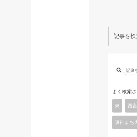
記事を検
よく検索さ
東
西
阪神まち