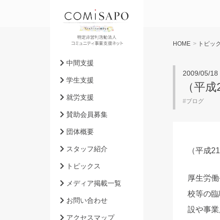
HOME
>
トピッ
中間支援
2009/05/18
学生支援
（平成
就労支援
#
ブログ
賛助会員募集
団体概要
スタッフ紹介
（平成2
トピックス
厚生労働
メディア掲載一覧
校等の臨
お問い合わせ
設や事業
アクセスマップ