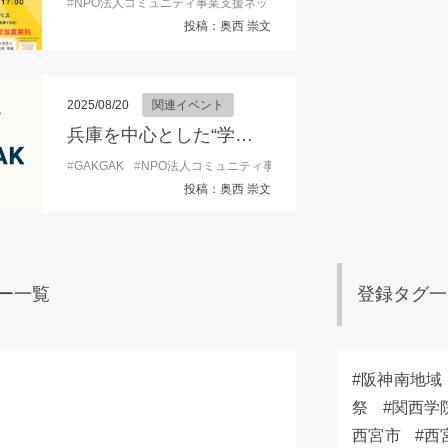
#
NPO法人コミュニティ事業支援ネット
#
こみサポ
#
ボランティア
投稿：奥西 崇文
2025/08/20
関連イベント
兵庫を中心とした“学生向け”学外活動情報を発信するSNSアカウント『GAKGAK 』開設！
#
GAKGAK
#
NPO法人コミュニティ事業支援ネット
#
キャリア形成
投稿：奥西 崇文
ー一覧
登録タグ一
阪神南地域
祭
関西学
西宮市
西