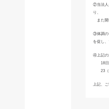
②当法人
り、
また開
③体調の
を促し、
④上記の
18日（
23（土
上記、ご