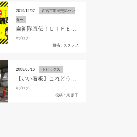
2019/12/07
西宮市市民交流セン
ター
自衛隊直伝！ＬＩＦＥ ＨＡＣＫ講座
業支援ネット
#
ブログ
#
年末年始のご挨拶
投稿：スタッフ
2008/05/16
トピックス
【いい看板】これどうでしょう？
#
こみサポ
#
ブログ
#
シバタ工業株式会社
#
ミツ精機株式会社
#
三相電機株式会社
#
兵庫
投稿：東 朋子