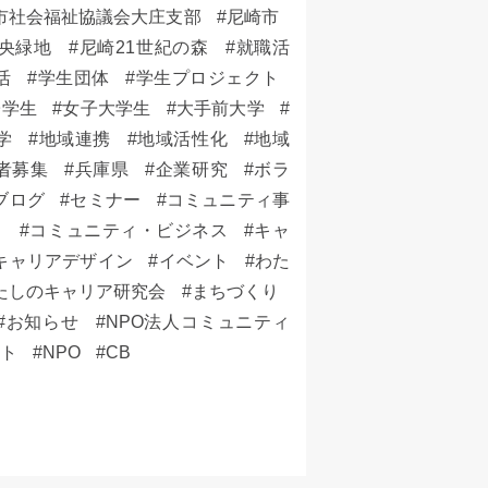
市社会福祉協議会大庄支部
尼崎市
央緑地
尼崎21世紀の森
就職活
活
学生団体
学生プロジェクト
子学生
女子大学生
大手前大学
学
地域連携
地域活性化
地域
者募集
兵庫県
企業研究
ボラ
ブログ
セミナー
コミュニティ事
ト
コミュニティ・ビジネス
キャ
キャリアデザイン
イベント
わた
たしのキャリア研究会
まちづくり
お知らせ
NPO法人コミュニティ
ット
NPO
CB