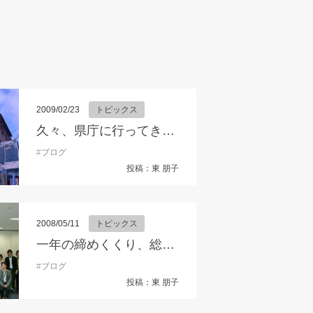
2009/02/23
トピックス
久々、県庁に行ってきました。
交流会
#
企業と学生の交流会
#
ブログ
#
企業説明会
#
兵庫県
#
参加者募集
#
合同企業説
投稿：東 朋子
2008/05/11
トピックス
一年の締めくくり、総会が無事終了しました。
#
ブログ
投稿：東 朋子
ポ
#
セミナー
#
まちづくり
#
みやっこセミナー
#
伊丹市
#
地域活動
#
宝塚市
#