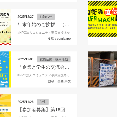
2025/12/27
お知らせ
年末年始のご挨拶 （理事長 東朋子）
#
NPO法人コミュニティ事業支援ネット
#
こみサポ
#
コミュニティ事
投稿：comisapo
2025/12/01
就職活動・採用活動
「企業と学生の交流会」参加学生募集！
#
NPO法人コミュニティ事業支援ネット
#
イベント
#
キャリア形成
投稿：奥西 崇文
2025/11/26
学生
【参加者募集】第16回阪神つながり交流祭2025