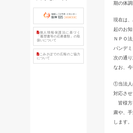
期の体調
現在は、
起のお知
個人情報保護法に基づく
「履歴書等の応募書類」の取
ＮＰＯ法
扱いについて
パンデミ
こみさぽでの広報のご協力
次の通り
について
なお、今
①当法人
対応させ
皆様方に
粛や、手
します。