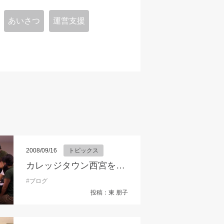
あいさつ
運営支援
2008/09/16
トピックス
カレッジタウン西宮をPRするぞ！
交流会
#
企業と学生の交流会
#
ブログ
#
企業説明会
#
兵庫県
#
参加者募集
#
合同企業説
投稿：東 朋子