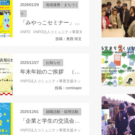
2026/01/29
地域連携・まちづく
り
「みやっこセミナー」開催のお知らせ
#
NPO
#
NPO法人コミュニティ事業支援ネット
#
お知らせ
#
こみサ
投稿：奥西 崇文
2025/12/27
お知らせ
年末年始のご挨拶 （理事長 東朋子）
#
NPO法人コミュニティ事業支援ネット
#
こみサポ
#
コミュニティ事
投稿：comisapo
2025/12/01
就職活動・採用活動
「企業と学生の交流会」参加学生募集！
#
NPO法人コミュニティ事業支援ネット
#
イベント
#
キャリア形成