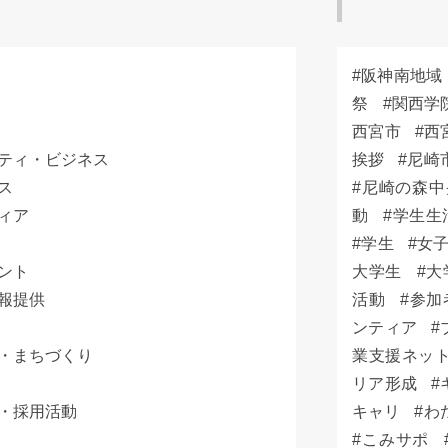
阪神南地域
祭
関西学
西宮市
西
ティ・ビジネス
挨拶
尼崎
ス
尼崎の森中
ィア
動
学生生
学生
女
ント
大学生
大
報提供
活動
参加
ンティア
・まちづくり
業支援ネッ
リア形成
・採用活動
キャリ
わ
こみサポ