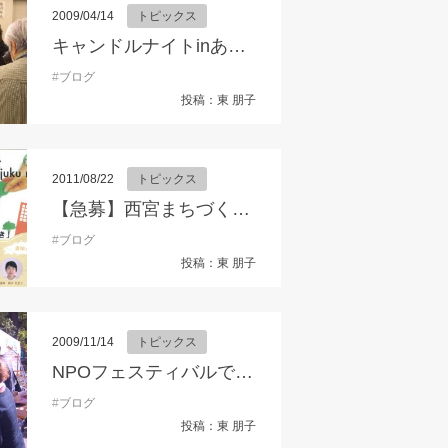
2009/04/14
トピックス
キャンドルナイトinあまがさき、ケーブルTVで好評放映中です！
#
ブログ
投稿：東 朋子
ポ
#
セミナー
#
まちづくり
#
みやっこセミナー
#
伊丹市
#
地域活動
#
宝塚市
#
2011/08/22
トピックス
【急募】西宮まちづくり塾 あたらしいまちづくりのカタチ
#
ブログ
投稿：東 朋子
業支援ネット
#
年末年始のご挨拶
2009/11/14
トピックス
NPOフェスティバルでカンボジア商品販売しました！
#
ブログ
投稿：東 朋子
#
こみサポ
#
シバタ工業株式会社
#
ミツ精機株式会社
#
三相電機株式会社
#
兵庫