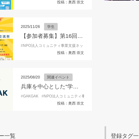
投稿：奥西 崇文
2025/11/26
学生
【参加者募集】第16回阪神つながり交流祭2025
#
NPO法人コミュニティ事業支援ネット
#
こみサポ
#
ボランティア
投稿：奥西 崇文
2025/08/20
関連イベント
兵庫を中心とした“学生向け”学外活動情報を発信するSNSアカウント『GAKGAK 』開設！
#
GAKGAK
#
NPO法人コミュニティ事業支援ネット
#
キャリア形成
投稿：奥西 崇文
ー一覧
登録タグ一