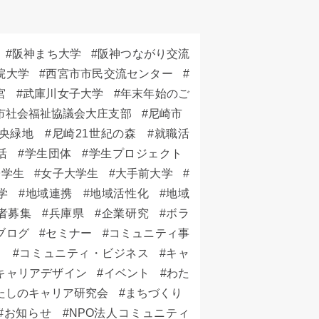
阪神まち大学
阪神つながり交流
院大学
西宮市市民交流センター
宮
武庫川女子大学
年末年始のご
市社会福祉協議会大庄支部
尼崎市
央緑地
尼崎21世紀の森
就職活
活
学生団体
学生プロジェクト
子学生
女子大学生
大手前大学
学
地域連携
地域活性化
地域
者募集
兵庫県
企業研究
ボラ
ブログ
セミナー
コミュニティ事
ト
コミュニティ・ビジネス
キャ
キャリアデザイン
イベント
わた
たしのキャリア研究会
まちづくり
お知らせ
NPO法人コミュニティ