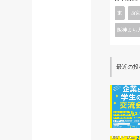
東
西
阪神まち
最近の投