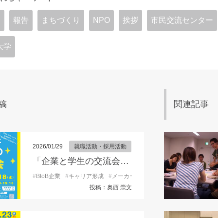
宮
報告
まちづくり
NPO
挨拶
市民交流センター
大学
稿
関連記事
2026/01/29
就職活動・採用活動
「企業と学生の交流会」参加学生募集！
#
BtoB企業
#
キャリア形成
#
メーカー
#
モノづくり企業
#
企業との
投稿：奥西 崇文