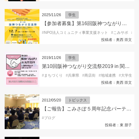
2025/11/26
学生
【参加者募集】第16回阪神つながり交流祭2025
#
NPO法人コミュニティ事業支援ネット
#
こみサポ
#
ボ
投稿者：奥西 崇文
2019/11/26
学生
第10回阪神つながり交流祭2019 in 関西学院大学
#
まちづくり
#
兵庫県
#
商店街
#
地域連携
#
大学生
#
投稿者：奥西 崇文
2012/05/20
トピックス
【ご報告】こみさぽ５周年記念パーティー
#
ブログ
投稿者：東 朋子