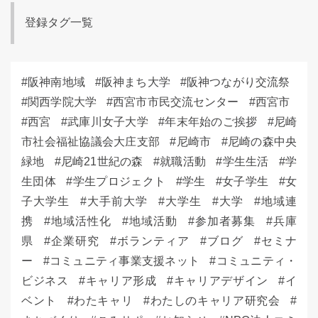
登録タグ一覧
阪神南地域
阪神まち大学
阪神つながり交流祭
関西学院大学
西宮市市民交流センター
西宮市
西宮
武庫川女子大学
年末年始のご挨拶
尼崎
市社会福祉協議会大庄支部
尼崎市
尼崎の森中央
緑地
尼崎21世紀の森
就職活動
学生生活
学
生団体
学生プロジェクト
学生
女子学生
女
子大学生
大手前大学
大学生
大学
地域連
携
地域活性化
地域活動
参加者募集
兵庫
県
企業研究
ボランティア
ブログ
セミナ
ー
コミュニティ事業支援ネット
コミュニティ・
ビジネス
キャリア形成
キャリアデザイン
イ
ベント
わたキャリ
わたしのキャリア研究会