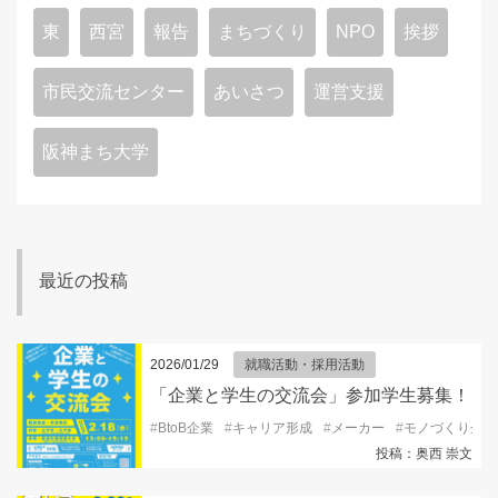
東
西宮
報告
まちづくり
NPO
挨拶
市民交流センター
あいさつ
運営支援
阪神まち大学
最近の投稿
2026/01/29
就職活動・採用活動
「企業と学生の交流会」参加学生募集！
#
BtoB企業
#
キャリア形成
#
メーカー
#
モノづくり企業
投稿：奥西 崇文