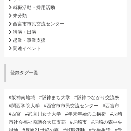
就職活動・採用活動
未分類
西宮市市民交流センター
講演・出演
起業・事業支援
関連イベント
登録タグ一覧
阪神南地域
阪神まち大学
阪神つながり交流祭
関西学院大学
西宮市市民交流センター
西宮市
西宮
武庫川女子大学
年末年始のご挨拶
尼崎
市社会福祉協議会大庄支部
尼崎市
尼崎の森中央
緑地
尼崎21世紀の森
就職活動
学生生活
学