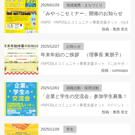
2026/01/29
地域連携・まちづくり
「みやっこセミナー」開催のお知らせ
#
NPO
#
NPO法人コミュニティ事業支援ネット
#
お知ら
投稿：奥西 崇文
2025/12/27
お知らせ
年末年始のご挨拶 （理事長 東朋子）
#
NPO法人コミュニティ事業支援ネット
#
こみサポ
#
コ
投稿：comisapo
2025/12/01
就職活動・採用活動
「企業と学生の交流会」参加学生募集！
#
NPO法人コミュニティ事業支援ネット
#
イベント
#
キ
投稿：奥西 崇文
2025/11/26
学生