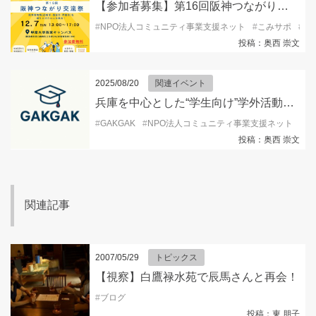
【参加者募集】第16回阪神つながり交流祭2025
#
NPO法人コミュニティ事業支援ネット
#
こみサポ
#
ボ
投稿：奥西 崇文
2025/08/20
関連イベント
兵庫を中心とした“学生向け”学外活動情報を発信するSNSアカウント『GAKGAK 』開設！
#
GAKGAK
#
NPO法人コミュニティ事業支援ネット
#
キ
投稿：奥西 崇文
関連記事
2007/05/29
トピックス
【視察】白鷹禄水苑で辰馬さんと再会！
#
ブログ
投稿：東 朋子