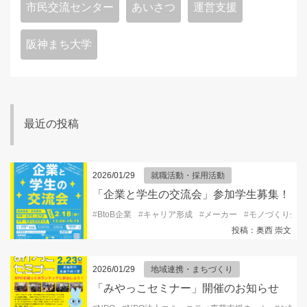
市民交流センター
あいさつ
運営支援
阪神まち大学
最近の投稿
2026/01/29
就職活動・採用活動
「企業と学生の交流会」参加学生募集！
#
BtoB企業
#
キャリア形成
#
メーカー
#
モノづくり企業
投稿：奥西 崇文
2026/01/29
地域連携・まちづくり
「みやっこセミナー」開催のお知らせ