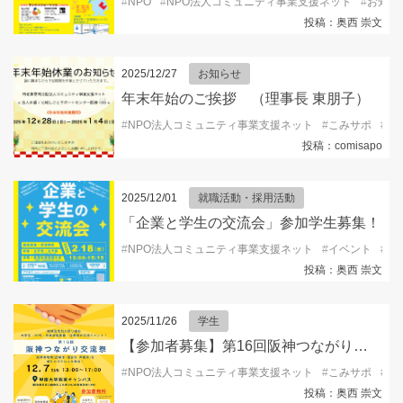
#
NPO
#
NPO法人コミュニティ事業支援ネット
#
お知ら
投稿：奥西 崇文
2025/12/27
お知らせ
年末年始のご挨拶 （理事長 東朋子）
#
NPO法人コミュニティ事業支援ネット
#
こみサポ
#
コ
投稿：comisapo
2025/12/01
就職活動・採用活動
「企業と学生の交流会」参加学生募集！
#
NPO法人コミュニティ事業支援ネット
#
イベント
#
キ
投稿：奥西 崇文
2025/11/26
学生
【参加者募集】第16回阪神つながり交流祭2025
#
NPO法人コミュニティ事業支援ネット
#
こみサポ
#
ボ
投稿：奥西 崇文