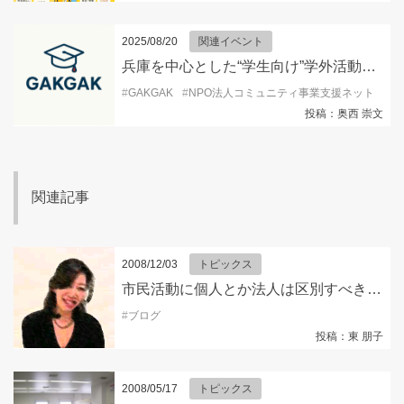
2025/08/20
関連イベント
兵庫を中心とした“学生向け”学外活動情報を発信するSNSアカウント『GAKGAK 』開設！
#
GAKGAK
#
NPO法人コミュニティ事業支援ネット
#
キ
投稿：奥西 崇文
関連記事
2008/12/03
トピックス
市民活動に個人とか法人は区別すべきでしょうか？
#
ブログ
投稿：東 朋子
2008/05/17
トピックス