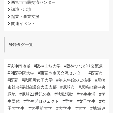
西宮市市民交流センター
講演・出演
起業・事業支援
関連イベント
登録タグ一覧
阪神南地域
阪神まち大学
阪神つながり交流祭
関西学院大学
西宮市市民交流センター
西宮市
西宮
武庫川女子大学
年末年始のご挨拶
尼崎
市社会福祉協議会大庄支部
尼崎市
尼崎の森中央
緑地
尼崎21世紀の森
就職活動
学生生活
学
生団体
学生プロジェクト
学生
女子学生
女
子大学生
大手前大学
大学生
大学
地域連