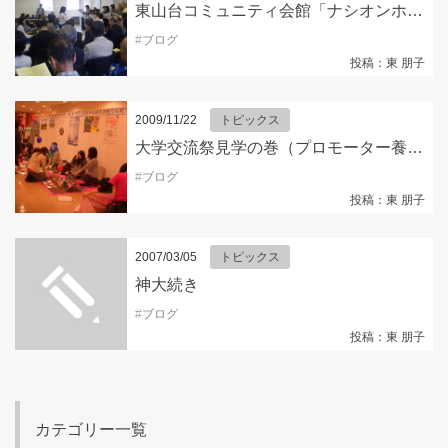
東山台コミュニティ会館「ナシオンホール」のオープニングセレモニーにご招待されました！
#
ブログ
投稿：東 朋子
2009/11/22
トピックス
大学交流祭見学の巻（プロモーター養成講座もありました！）
#
ブログ
投稿：東 朋子
2007/03/05
トピックス
神大続き
#
ブログ
投稿：東 朋子
カテゴリー一覧