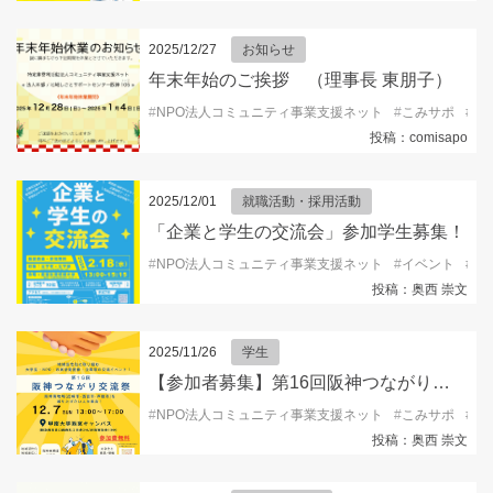
2025/12/27
お知らせ
年末年始のご挨拶 （理事長 東朋子）
#
NPO法人コミュニティ事業支援ネット
#
こみサポ
#
コ
投稿：comisapo
2025/12/01
就職活動・採用活動
「企業と学生の交流会」参加学生募集！
#
NPO法人コミュニティ事業支援ネット
#
イベント
#
キ
投稿：奥西 崇文
2025/11/26
学生
【参加者募集】第16回阪神つながり交流祭2025
#
NPO法人コミュニティ事業支援ネット
#
こみサポ
#
ボ
投稿：奥西 崇文