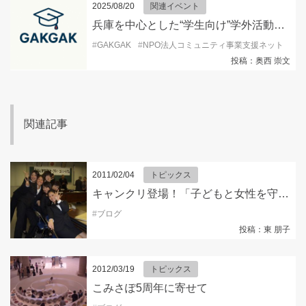
2025/08/20
関連イベント
兵庫を中心とした“学生向け”学外活動情報を発信するSNSアカウント『GAKGAK 』開設！
#
GAKGAK
#
NPO法人コミュニティ事業支援ネット
#
キ
投稿：奥西 崇文
関連記事
2011/02/04
トピックス
キャンクリ登場！「子どもと女性を守るセーフティ・コンソーシアム」
#
ブログ
投稿：東 朋子
2012/03/19
トピックス
こみさぽ5周年に寄せて