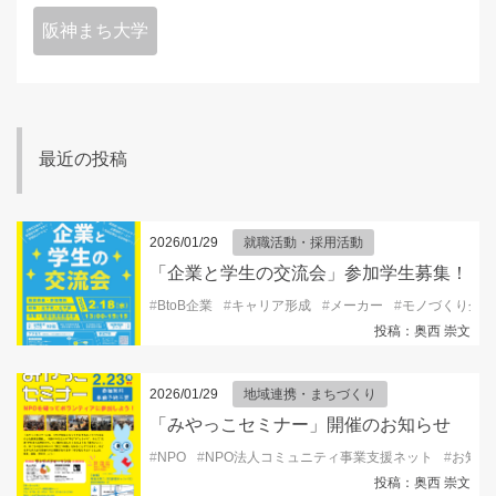
阪神まち大学
最近の投稿
2026/01/29
就職活動・採用活動
「企業と学生の交流会」参加学生募集！
#
BtoB企業
#
キャリア形成
#
メーカー
#
モノづくり企業
投稿：奥西 崇文
2026/01/29
地域連携・まちづくり
「みやっこセミナー」開催のお知らせ
#
NPO
#
NPO法人コミュニティ事業支援ネット
#
お知ら
投稿：奥西 崇文