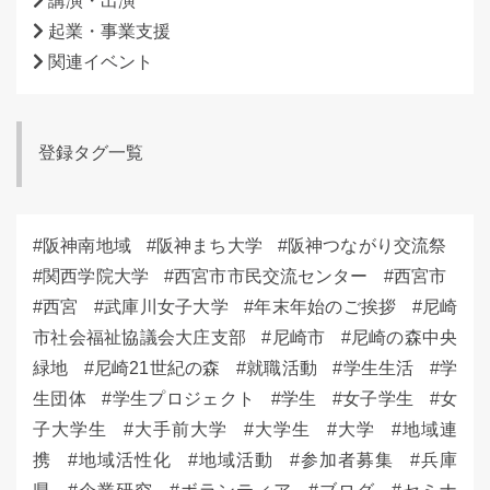
講演・出演
起業・事業支援
関連イベント
登録タグ一覧
阪神南地域
阪神まち大学
阪神つながり交流祭
関西学院大学
西宮市市民交流センター
西宮市
西宮
武庫川女子大学
年末年始のご挨拶
尼崎
市社会福祉協議会大庄支部
尼崎市
尼崎の森中央
緑地
尼崎21世紀の森
就職活動
学生生活
学
生団体
学生プロジェクト
学生
女子学生
女
子大学生
大手前大学
大学生
大学
地域連
携
地域活性化
地域活動
参加者募集
兵庫