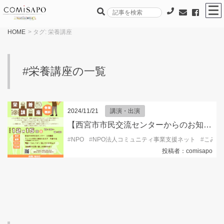
HOME
> タグ:
栄養講座
#栄養講座の一覧
2024/11/21
講演・出演
【西宮市市民交流センターからのお知らせ】栄養学部の学生に学ぶ フレイル予防のための栄養講座
#
NPO
#
NPO法人コミュニティ事業支援ネット
#
こみサ
投稿者：comisapo