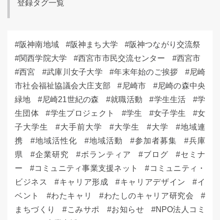
登録タグ一覧
阪神南地域
阪神まち大学
阪神つながり交流祭
関西学院大学
西宮市市民交流センター
西宮市
西宮
武庫川女子大学
年末年始のご挨拶
尼崎
市社会福祉協議会大庄支部
尼崎市
尼崎の森中央
緑地
尼崎21世紀の森
就職活動
学生生活
学
生団体
学生プロジェクト
学生
女子学生
女
子大学生
大手前大学
大学生
大学
地域連
携
地域活性化
地域活動
参加者募集
兵庫
県
企業研究
ボランティア
ブログ
セミナ
ー
コミュニティ事業支援ネット
コミュニティ・
ビジネス
キャリア形成
キャリアデザイン
イ
ベント
わたキャリ
わたしのキャリア研究会
まちづくり
こみサポ
お知らせ
NPO法人コミ