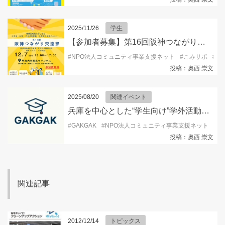
2025/11/26
学生
【参加者募集】第16回阪神つながり交流祭2025
#
NPO法人コミュニティ事業支援ネット
#
こみサポ
#
ボ
投稿：奥西 崇文
2025/08/20
関連イベント
兵庫を中心とした“学生向け”学外活動情報を発信するSNSアカウント『GAKGAK 』開設！
#
GAKGAK
#
NPO法人コミュニティ事業支援ネット
#
キ
投稿：奥西 崇文
関連記事
2012/12/14
トピックス