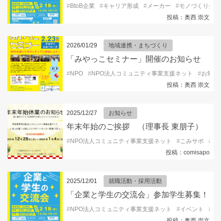
#
BtoB企業
#
キャリア形成
#
メーカー
#
モノづくり企業
投稿：奥西 崇文
2026/01/29
地域連携・まちづくり
「みやっこセミナー」開催のお知らせ
#
NPO
#
NPO法人コミュニティ事業支援ネット
#
お知ら
投稿：奥西 崇文
2025/12/27
お知らせ
年末年始のご挨拶 （理事長 東朋子）
#
NPO法人コミュニティ事業支援ネット
#
こみサポ
#
コ
投稿：comisapo
2025/12/01
就職活動・採用活動
「企業と学生の交流会」参加学生募集！
#
NPO法人コミュニティ事業支援ネット
#
イベント
#
キ
投稿：奥西 崇文