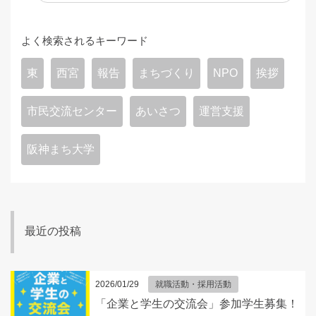
よく検索されるキーワード
東
西宮
報告
まちづくり
NPO
挨拶
市民交流センター
あいさつ
運営支援
阪神まち大学
最近の投稿
2026/01/29
就職活動・採用活動
「企業と学生の交流会」参加学生募集！