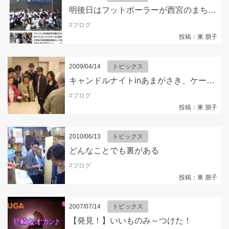
明後日はフットボーラーが西宮のまちをキレイにします
#
ブログ
投稿：東 朋子
2009/04/14
トピックス
キャンドルナイトinあまがさき、ケーブルTVで好評放映中です！
#
ブログ
投稿：東 朋子
2010/06/13
トピックス
どんなことでも裏がある
#
ブログ
投稿：東 朋子
2007/07/14
トピックス
【発見！】いいものみ～つけた！