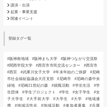
講演・出演
起業・事業支援
関連イベント
登録タグ一覧
阪神南地域
阪神まち大学
阪神つながり交流祭
関西学院大学
西宮市市民交流センター
西宮市
西宮
武庫川女子大学
年末年始のご挨拶
尼崎
市社会福祉協議会大庄支部
尼崎市
尼崎の森中央
緑地
尼崎21世紀の森
就職活動
学生生活
学
生団体
学生プロジェクト
学生
女子学生
女
子大学生
大手前大学
大学生
大学
地域連
携
地域活性化
地域活動
参加者募集
兵庫