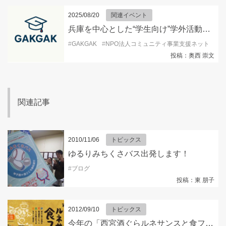
2025/08/20
関連イベント
兵庫を中心とした“学生向け”学外活動情報を発信するSNSアカウント『GAKGAK 』開設！
#
GAKGAK
#
NPO法人コミュニティ事業支援ネット
#
キ
投稿：奥西 崇文
関連記事
2010/11/06
トピックス
ゆるりみちくさバス出発します！
#
ブログ
投稿：東 朋子
2012/09/10
トピックス
今年の「西宮酒ぐらルネサンスと食フェア」はリピーターにも楽しんで頂けます！