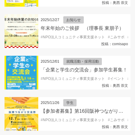
投稿：奥西 崇文
2025/12/27
お知らせ
年末年始のご挨拶 （理事長 東朋子）
#
NPO法人コミュニティ事業支援ネット
#
こみサポ
#
コ
投稿：comisapo
2025/12/01
就職活動・採用活動
「企業と学生の交流会」参加学生募集！
#
NPO法人コミュニティ事業支援ネット
#
イベント
#
キ
投稿：奥西 崇文
2025/11/26
学生
【参加者募集】第16回阪神つながり交流祭2025
#
NPO法人コミュニティ事業支援ネット
#
こみサポ
#
ボ
投稿：奥西 崇文