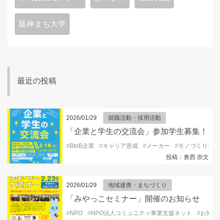
阪神まち大学
最近の投稿
2026/01/29
就職活動・採用活動
「企業と学生の交流会」参加学生募集！
#
BtoB企業
#
キャリア形成
#
メーカー
#
モノづくり企業
投稿：奥西 崇文
2026/01/29
地域連携・まちづくり
「みやっこセミナー」開催のお知らせ
#
NPO
#
NPO法人コミュニティ事業支援ネット
#
お知ら