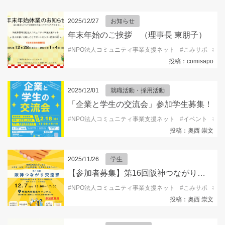
2025/12/27
お知らせ
年末年始のご挨拶 （理事長 東朋子）
#
NPO法人コミュニティ事業支援ネット
#
こみサポ
#
コ
投稿：comisapo
2025/12/01
就職活動・採用活動
「企業と学生の交流会」参加学生募集！
#
NPO法人コミュニティ事業支援ネット
#
イベント
#
キ
投稿：奥西 崇文
2025/11/26
学生
【参加者募集】第16回阪神つながり交流祭2025
#
NPO法人コミュニティ事業支援ネット
#
こみサポ
#
ボ
投稿：奥西 崇文