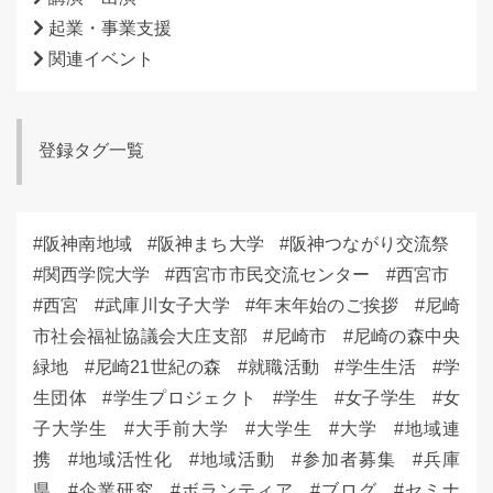
起業・事業支援
関連イベント
登録タグ一覧
阪神南地域
阪神まち大学
阪神つながり交流祭
関西学院大学
西宮市市民交流センター
西宮市
西宮
武庫川女子大学
年末年始のご挨拶
尼崎
市社会福祉協議会大庄支部
尼崎市
尼崎の森中央
緑地
尼崎21世紀の森
就職活動
学生生活
学
生団体
学生プロジェクト
学生
女子学生
女
子大学生
大手前大学
大学生
大学
地域連
携
地域活性化
地域活動
参加者募集
兵庫
県
企業研究
ボランティア
ブログ
セミナ