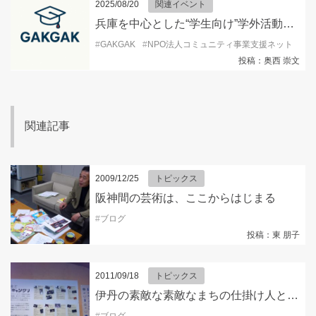
2025/08/20
関連イベント
兵庫を中心とした“学生向け”学外活動情報を発信するSNSアカウント『GAKGAK 』開設！
#
GAKGAK
#
NPO法人コミュニティ事業支援ネット
#
キ
投稿：奥西 崇文
関連記事
2009/12/25
トピックス
阪神間の芸術は、ここからはじまる
#
ブログ
投稿：東 朋子
2011/09/18
トピックス
伊丹の素敵な素敵なまちの仕掛け人と、学生がであうぅの話
#
ブログ