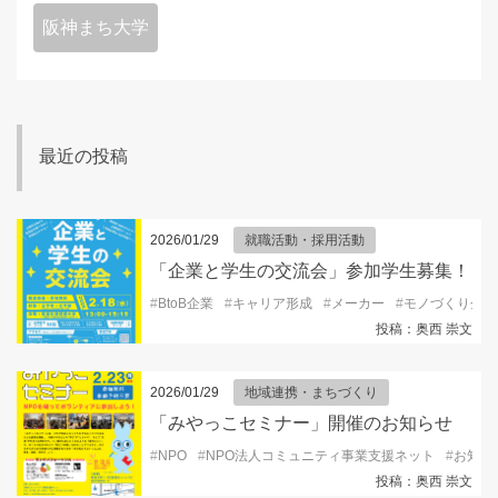
阪神まち大学
最近の投稿
2026/01/29
就職活動・採用活動
「企業と学生の交流会」参加学生募集！
#
BtoB企業
#
キャリア形成
#
メーカー
#
モノづくり企業
投稿：奥西 崇文
2026/01/29
地域連携・まちづくり
「みやっこセミナー」開催のお知らせ
#
NPO
#
NPO法人コミュニティ事業支援ネット
#
お知ら
投稿：奥西 崇文