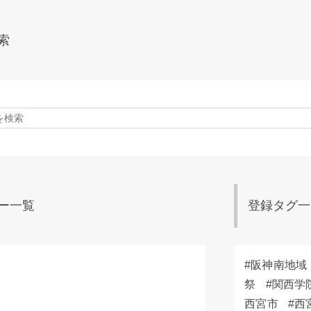
索
ー一覧
登録タグ一
阪神南地域
祭
関西学
西宮市
西