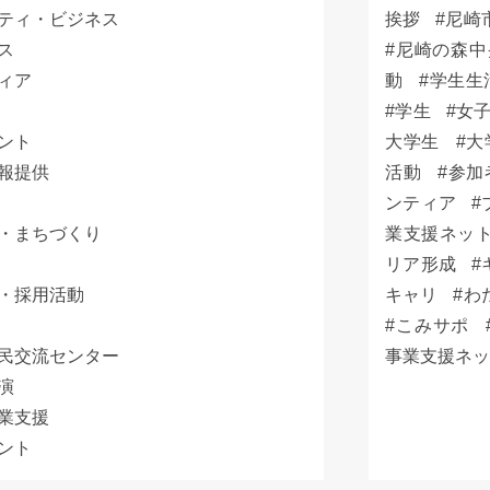
ティ・ビジネス
挨拶
尼崎
ス
尼崎の森中
ィア
動
学生生
学生
女
ント
大学生
大
報提供
活動
参加
ンティア
・まちづくり
業支援ネッ
リア形成
・採用活動
キャリ
わ
こみサポ
民交流センター
事業支援ネ
演
業支援
ント