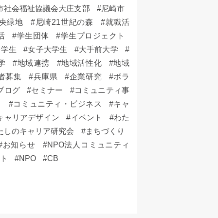
市社会福祉協議会大庄支部
尼崎市
央緑地
尼崎21世紀の森
就職活
活
学生団体
学生プロジェクト
子学生
女子大学生
大手前大学
学
地域連携
地域活性化
地域
者募集
兵庫県
企業研究
ボラ
ブログ
セミナー
コミュニティ事
ト
コミュニティ・ビジネス
キャ
キャリアデザイン
イベント
わた
たしのキャリア研究会
まちづくり
お知らせ
NPO法人コミュニティ
ット
NPO
CB