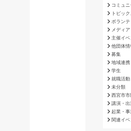
コミュニ
トピック
ボランテ
メディア
主催イベ
他団体情
募集
地域連携
学生
就職活動
未分類
西宮市市
講演・出
起業・事
関連イベ