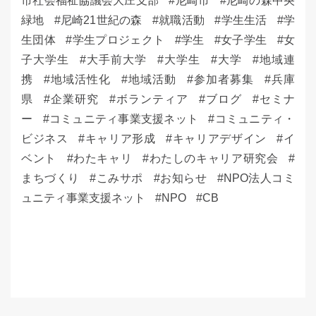
市社会福祉協議会大庄支部
尼崎市
尼崎の森中央
緑地
尼崎21世紀の森
就職活動
学生生活
学
生団体
学生プロジェクト
学生
女子学生
女
子大学生
大手前大学
大学生
大学
地域連
携
地域活性化
地域活動
参加者募集
兵庫
県
企業研究
ボランティア
ブログ
セミナ
ー
コミュニティ事業支援ネット
コミュニティ・
ビジネス
キャリア形成
キャリアデザイン
イ
ベント
わたキャリ
わたしのキャリア研究会
まちづくり
こみサポ
お知らせ
NPO法人コミ
ュニティ事業支援ネット
NPO
CB