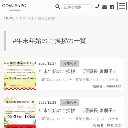
HOME
> タグ:
年末年始のご挨拶
#年末年始のご挨拶の一覧
2025/12/27
お知らせ
年末年始のご挨拶 （理事長 東朋子）
#
NPO法人コミュニティ事業支援ネット
#
こみサポ
#
コ
投稿者：comisapo
2022/12/28
お知らせ
年末年始のご挨拶 （理事長 東朋子）
#
NPO法人コミュニティ事業支援ネット
#
こみサポ
#
年
投稿者：奥西 崇文