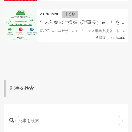
2019/12/28
未分類
年末年始のご挨拶（理事長）＆一年を締めくくる漢字一文字（全職員）
#
NPO
#
こみサポ
#
コミュニティ事業支援ネット
#
大学
投稿者：comisapo
記事を検索