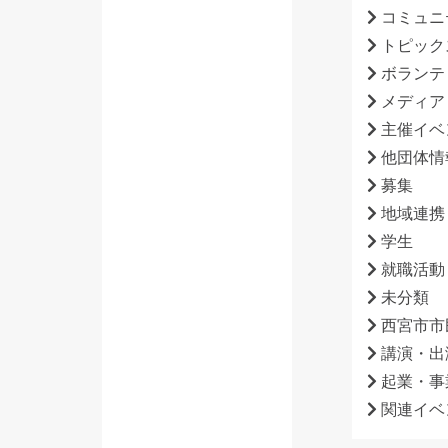
コミュニ
トピック
ボランテ
メディア
主催イベ
他団体情
募集
地域連携
学生
就職活動
未分類
西宮市市
講演・出
起業・事
関連イベ