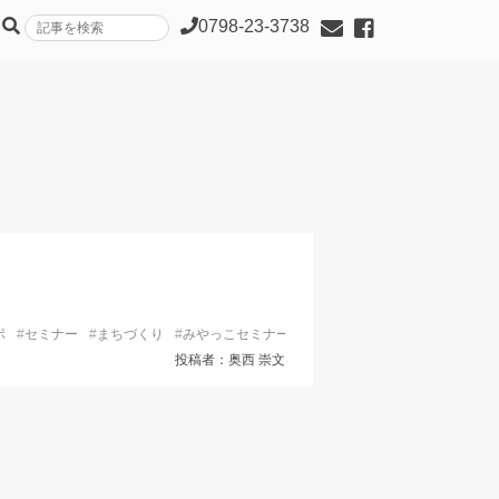
0798-23-3738
ポ
#
セミナー
#
まちづくり
#
みやっこセミナー
#
伊丹市
#
地域活動
#
宝塚市
#
投稿者：奥西 崇文