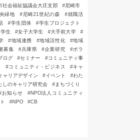
市社会福祉協議会大庄支部
尼崎市
央緑地
尼崎21世紀の森
就職活
活
学生団体
学生プロジェクト
子学生
女子大学生
大手前大学
学
地域連携
地域活性化
地域
者募集
兵庫県
企業研究
ボラ
ブログ
セミナー
コミュニティ事
ト
コミュニティ・ビジネス
キャ
キャリアデザイン
イベント
わた
たしのキャリア研究会
まちづくり
お知らせ
NPO法人コミュニティ
ット
NPO
CB