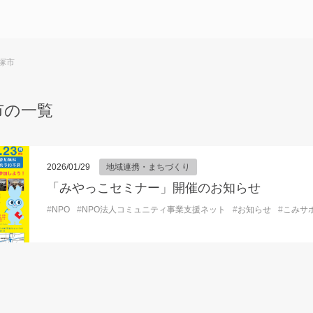
塚市
市の一覧
2026/01/29
地域連携・まちづくり
「みやっこセミナー」開催のお知らせ
#
NPO
#
NPO法人コミュニティ事業支援ネット
#
お知らせ
#
こみサ