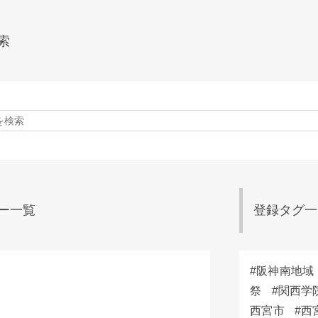
索
ー一覧
登録タグ一
阪神南地域
祭
関西学
西宮市
西