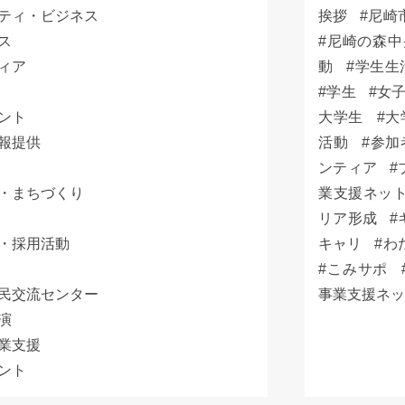
ティ・ビジネス
挨拶
尼崎
ス
尼崎の森中
ィア
動
学生生
学生
女
ント
大学生
大
報提供
活動
参加
ンティア
・まちづくり
業支援ネッ
リア形成
・採用活動
キャリ
わ
こみサポ
民交流センター
事業支援ネ
演
業支援
ント