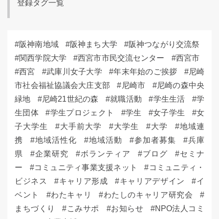
登録タグ一覧
阪神南地域
阪神まち大学
阪神つながり交流祭
関西学院大学
西宮市市民交流センター
西宮市
西宮
武庫川女子大学
年末年始のご挨拶
尼崎
市社会福祉協議会大庄支部
尼崎市
尼崎の森中央
緑地
尼崎21世紀の森
就職活動
学生生活
学
生団体
学生プロジェクト
学生
女子学生
女
子大学生
大手前大学
大学生
大学
地域連
携
地域活性化
地域活動
参加者募集
兵庫
県
企業研究
ボランティア
ブログ
セミナ
ー
コミュニティ事業支援ネット
コミュニティ・
ビジネス
キャリア形成
キャリアデザイン
イ
ベント
わたキャリ
わたしのキャリア研究会
まちづくり
こみサポ
お知らせ
NPO法人コミ