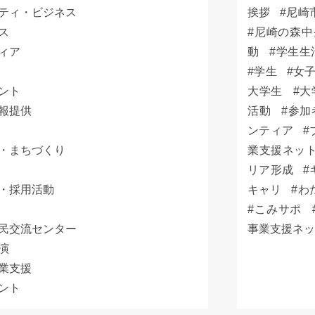
ティ・ビジネス
挨拶
尼崎
ス
尼崎の森中
ィア
動
学生生
学生
女
ント
大学生
大
報提供
活動
参加
ンティア
・まちづくり
業支援ネッ
リア形成
・採用活動
キャリ
わ
こみサポ
民交流センター
事業支援ネ
演
業支援
ント