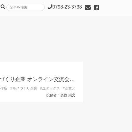
0798-23-3738
ひょうごのシゴト、ちょっと見てみる？「モノづくり企業 オンライン交流会」参加者募集中！
製作所
#
モノづくり企業
#
ユタックス
#
企業とのオンライン交流会
#
大学生
#
学
投稿者：奥西 崇文