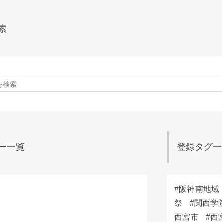
索
ー一覧
登録タグ一
阪神南地域
祭
関西学
西宮市
西