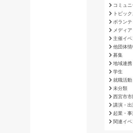
コミュニ
トピック
ボランテ
メディア
主催イベ
他団体情
募集
地域連携
学生
就職活動
未分類
西宮市市
講演・出
起業・事
関連イベ