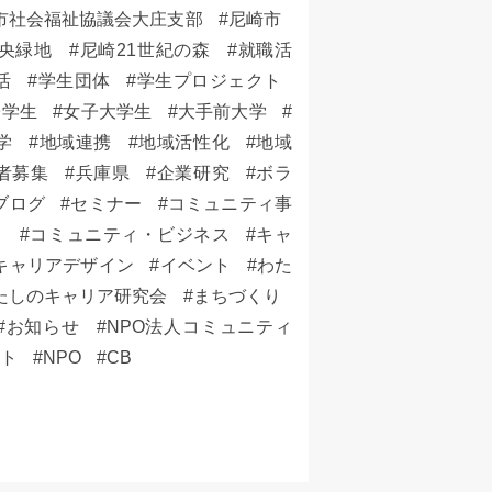
市社会福祉協議会大庄支部
尼崎市
央緑地
尼崎21世紀の森
就職活
活
学生団体
学生プロジェクト
子学生
女子大学生
大手前大学
学
地域連携
地域活性化
地域
者募集
兵庫県
企業研究
ボラ
ブログ
セミナー
コミュニティ事
ト
コミュニティ・ビジネス
キャ
キャリアデザイン
イベント
わた
たしのキャリア研究会
まちづくり
お知らせ
NPO法人コミュニティ
ット
NPO
CB