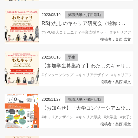
2023/05/19
就職活動・採用活動
R5わたしのキャリア研究会（通称：わたキャリ）開催＆参加学生募集！
#
NPO法人コミュニティ事業支援ネット
#
キャリアデザ
投稿者：奥西 崇文
2022/06/16
学生
【参加学生募集終了】わたしのキャリア研究会2022
#
インターンシップ
#
キャリアデザイン
#
キャリアプラ
投稿者：奥西 崇文
2020/11/27
就職活動・採用活動
【お知らせ】「大学コンソーシアムひょうご神戸」の女性の生き方を考えるオンラインキャリアセミナーのお知らせです
#
キャリアデザイン
#
キャリア形成
#
大学生
#
女子大学
投稿者：奥西 崇文