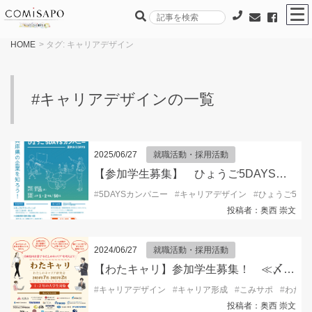
HOME
> タグ:
キャリアデザイン
#キャリアデザインの一覧
2025/06/27
就職活動・採用活動
【参加学生募集】 ひょうご5DAYSカンパニー
#
5DAYSカンパニー
#
キャリアデザイン
#
ひょうご5DA
投稿者：奥西 崇文
2024/06/27
就職活動・採用活動
【わたキャリ】参加学生募集！ ≪〆切：6/30≫
#
キャリアデザイン
#
キャリア形成
#
こみサポ
#
わたキ
投稿者：奥西 崇文