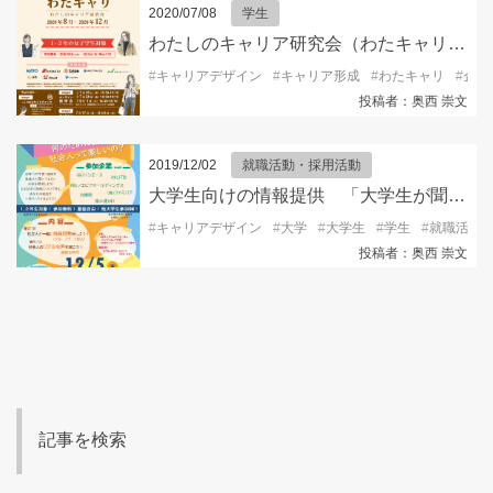
2020/07/08
学生
わたしのキャリア研究会（わたキャリ）開催＆参加者募集！
#
キャリアデザイン
#
キャリア形成
#
わたキャリ
#
企業
投稿者：奥西 崇文
2019/12/02
就職活動・採用活動
大学生向けの情報提供 「大学生が聞きたい社会人のリアル」
#
キャリアデザイン
#
大学
#
大学生
#
学生
#
就職活動
投稿者：奥西 崇文
記事を検索