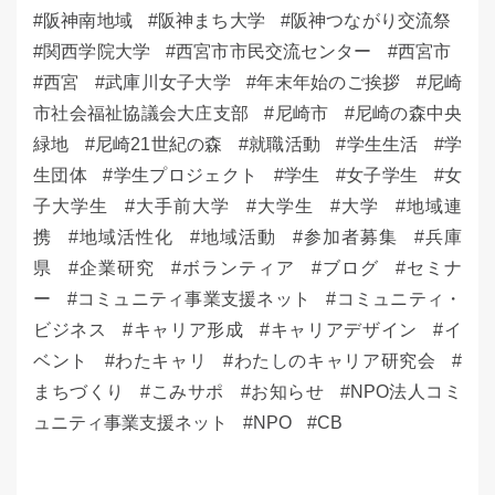
阪神南地域
阪神まち大学
阪神つながり交流祭
関西学院大学
西宮市市民交流センター
西宮市
西宮
武庫川女子大学
年末年始のご挨拶
尼崎
市社会福祉協議会大庄支部
尼崎市
尼崎の森中央
緑地
尼崎21世紀の森
就職活動
学生生活
学
生団体
学生プロジェクト
学生
女子学生
女
子大学生
大手前大学
大学生
大学
地域連
携
地域活性化
地域活動
参加者募集
兵庫
県
企業研究
ボランティア
ブログ
セミナ
ー
コミュニティ事業支援ネット
コミュニティ・
ビジネス
キャリア形成
キャリアデザイン
イ
ベント
わたキャリ
わたしのキャリア研究会
まちづくり
こみサポ
お知らせ
NPO法人コミ
ュニティ事業支援ネット
NPO
CB