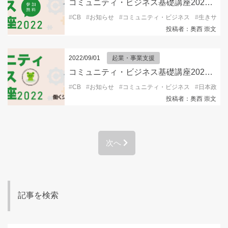
コミュニティ・ビジネス基礎講座2022～CB起業の心得～
#
CB
#
お知らせ
#
コミュニティ・ビジネス
#
生きサポ1
投稿者：奥西 崇文
2022/09/01
起業・事業支援
コミュニティ・ビジネス基礎講座2022＠働くシニア支援ステーション
#
CB
#
お知らせ
#
コミュニティ・ビジネス
#
日本政策
投稿者：奥西 崇文
次へ
記事を検索