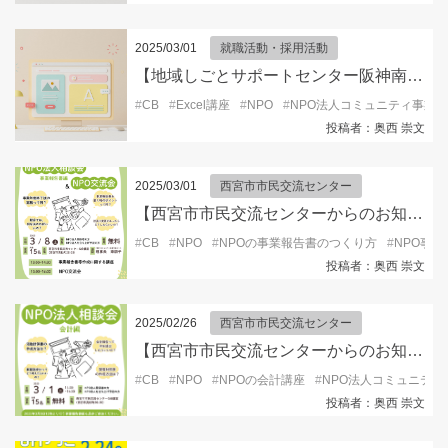
2025/03/01
就職活動・採用活動
【地域しごとサポートセンター阪神南ブランチ105からのお知らせ】初心者向けパソコン便利スキル①（Microsoft Word／Microsoft Excel編）
#
CB
#
Excel講座
#
NPO
#
NPO法人コミュニティ事業
投稿者：奥西 崇文
2025/03/01
西宮市市民交流センター
【西宮市市民交流センターからのお知らせ】NPO法人相談会～事業報告書編～
#
CB
#
NPO
#
NPOの事業報告書のつくり方
#
NPO事業
投稿者：奥西 崇文
2025/02/26
西宮市市民交流センター
【西宮市市民交流センターからのお知らせ】NPO法人相談会～会計編～
#
CB
#
NPO
#
NPOの会計講座
#
NPO法人コミュニテ
投稿者：奥西 崇文