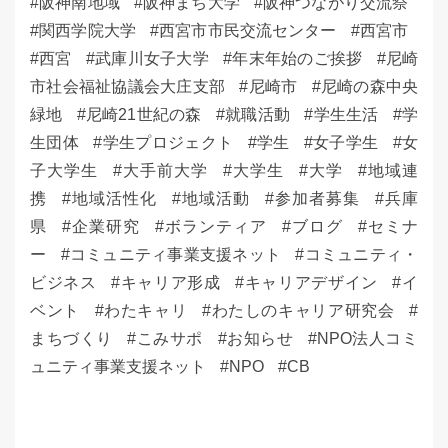
阪神南地域
阪神まち大学
阪神つながり交流祭
関西学院大学
西宮市市民交流センター
西宮市
西宮
武庫川女子大学
年末年始のご挨拶
尼崎
市社会福祉協議会大庄支部
尼崎市
尼崎の森中央
緑地
尼崎21世紀の森
就職活動
学生生活
学
生団体
学生プロジェクト
学生
女子学生
女
子大学生
大手前大学
大学生
大学
地域連
携
地域活性化
地域活動
参加者募集
兵庫
県
企業研究
ボランティア
ブログ
セミナ
ー
コミュニティ事業支援ネット
コミュニティ・
ビジネス
キャリア形成
キャリアデザイン
イ
ベント
わたキャリ
わたしのキャリア研究会
まちづくり
こみサポ
お知らせ
NPO法人コミ
ュニティ事業支援ネット
NPO
CB