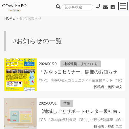
HOME
> タグ:
お知らせ
#お知らせの一覧
2026/01/29
地域連携・まちづくり
「みやっこセミナー」開催のお知らせ
#
NPO
#
NPO法人コミュニティ事業支援ネット
#
お知ら
投稿者：奥西 崇文
2025/03/01
学生
【地域しごとサポートセンター阪神南ブランチ105からのお知らせ】初心者向けパソコン便利スキル②（Googleの便利機能編）
#
CB
#
Google便利機能
#
Google便利機能講座
#
Goog
投稿者：奥西 崇文