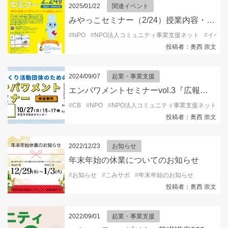
2025/01/22
関連イベント
みやっこセミナー（2/24）授業内容・先生が決定！！
#
NPO
#
NPO法人コミュニティ事業支援ネット
#
イベン
投稿者：奥西 崇文
2024/09/07
起業・事業支援
エンパワメントセミナーvol.3『広報編』
#
CB
#
NPO
#
NPO法人コミュニティ事業支援ネット
#
投稿者：奥西 崇文
2022/12/23
お知らせ
年末年始の休業についてのお知らせ
#
お知らせ
#
こみサポ
#
年末年始のお知らせ
投稿者：奥西 崇文
2022/09/01
起業・事業支援