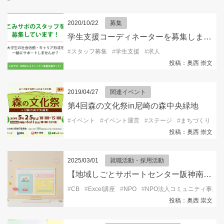
2020/10/22
募集
学生支援コーディネーターを募集します。
#
スタッフ募集
#
学生支援
#
求人
投稿：奥西 崇文
2019/04/27
関連イベント
第4回森の文化祭in尼崎の森中央緑地
#
イベント
#
イベント運営
#
ステージ
#
まちづくり
#
投稿：奥西 崇文
2025/03/01
就職活動・採用活動
【地域しごとサポートセンター阪神南ブランチ105からのお知らせ】初心者向けパソコン便利スキル①（Microsoft Word／Microsoft Excel編）
#
CB
#
Excel講座
#
NPO
#
NPO法人コミュニティ事業
投稿：奥西 崇文