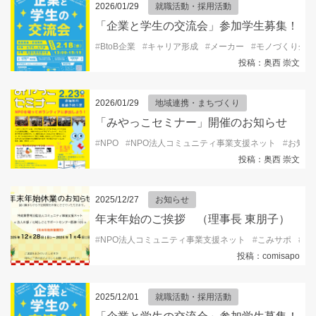
2026/01/29
就職活動・採用活動
「企業と学生の交流会」参加学生募集！
#
BtoB企業
#
キャリア形成
#
メーカー
#
モノづくり企業
投稿：奥西 崇文
2026/01/29
地域連携・まちづくり
「みやっこセミナー」開催のお知らせ
#
NPO
#
NPO法人コミュニティ事業支援ネット
#
お知ら
投稿：奥西 崇文
2025/12/27
お知らせ
年末年始のご挨拶 （理事長 東朋子）
#
NPO法人コミュニティ事業支援ネット
#
こみサポ
#
コ
投稿：comisapo
2025/12/01
就職活動・採用活動