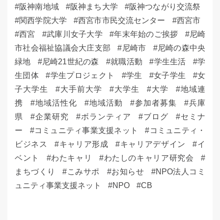
阪神南地域
阪神まち大学
阪神つながり交流祭
関西学院大学
西宮市市民交流センター
西宮市
西宮
武庫川女子大学
年末年始のご挨拶
尼崎
市社会福祉協議会大庄支部
尼崎市
尼崎の森中央
緑地
尼崎21世紀の森
就職活動
学生生活
学
生団体
学生プロジェクト
学生
女子学生
女
子大学生
大手前大学
大学生
大学
地域連
携
地域活性化
地域活動
参加者募集
兵庫
県
企業研究
ボランティア
ブログ
セミナ
ー
コミュニティ事業支援ネット
コミュニティ・
ビジネス
キャリア形成
キャリアデザイン
イ
ベント
わたキャリ
わたしのキャリア研究会
まちづくり
こみサポ
お知らせ
NPO法人コミ
ュニティ事業支援ネット
NPO
CB