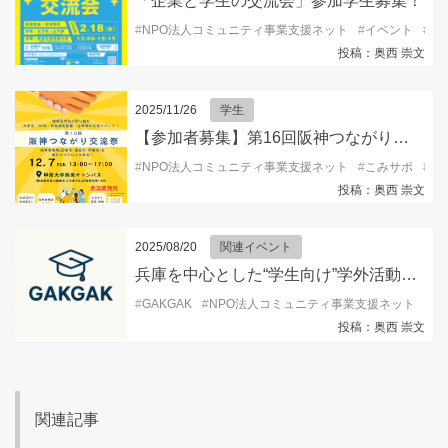
「企業と学生の交流会」参加学生募集！
#
NPO法人コミュニティ事業支援ネット
#
イベント
#
キ
投稿：奥西 崇文
2025/11/26
学生
【参加者募集】第16回阪神つながり交流祭2025
#
NPO法人コミュニティ事業支援ネット
#
こみサポ
#
ボ
投稿：奥西 崇文
2025/08/20
関連イベント
兵庫を中心とした“学生向け”学外活動情報を発信するSNSアカウント『GAKGAK 』開設！
#
GAKGAK
#
NPO法人コミュニティ事業支援ネット
#
キ
投稿：奥西 崇文
関連記事