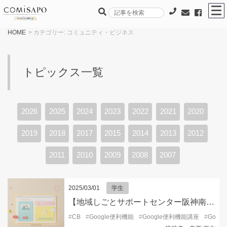
HOME
> カテゴリー:
コミュニティ・ビジネス
トピックス一覧
2026
2025
2024
2023
2022
2021
2020
2019
2018
2017
2015
2014
2013
2012
2011
2010
2009
2008
2007
2025/03/01
学生
【地域しごとサポートセンター阪神南ブランチ105からのお知らせ】初心者向けパソコン便利スキル②（Googleの便利機能編）
#
CB
#
Google便利機能
#
Google便利機能講座
#
Goog