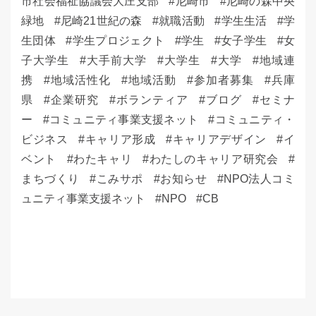
市社会福祉協議会大庄支部
尼崎市
尼崎の森中央
緑地
尼崎21世紀の森
就職活動
学生生活
学
生団体
学生プロジェクト
学生
女子学生
女
子大学生
大手前大学
大学生
大学
地域連
携
地域活性化
地域活動
参加者募集
兵庫
県
企業研究
ボランティア
ブログ
セミナ
ー
コミュニティ事業支援ネット
コミュニティ・
ビジネス
キャリア形成
キャリアデザイン
イ
ベント
わたキャリ
わたしのキャリア研究会
まちづくり
こみサポ
お知らせ
NPO法人コミ
ュニティ事業支援ネット
NPO
CB