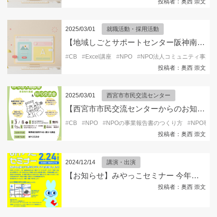
投稿者：奥西 崇文
2025/03/01
就職活動・採用活動
【地域しごとサポートセンター阪神南ブランチ105からのお知らせ】初心者向けパソコン便利スキル①（Microsoft Word／Microsoft Excel編）
#
CB
#
Excel講座
#
NPO
#
NPO法人コミュニティ事業
投稿者：奥西 崇文
2025/03/01
西宮市市民交流センター
【西宮市市民交流センターからのお知らせ】NPO法人相談会～事業報告書編～
#
CB
#
NPO
#
NPOの事業報告書のつくり方
#
NPO事業
投稿者：奥西 崇文
2024/12/14
講演・出演
【お知らせ】みやっこセミナー 今年も開催！！
投稿者：奥西 崇文