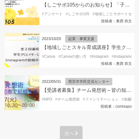
【しごサポ105からのお知らせ】「子ども・子育て・青少年に係るアンケート」へのご協力のお願い【阪神地域限定】
#
アンケート
#
しごサポ105
#
地域しごとサポートセンタ
投稿者：奥西 崇文
2023/10/20
起業・事業支援
【地域しごとスキル育成講座】学生クリエイターに学ぶInstagramの投稿ポイント
#
Canva
#
Canvaの使い方
#
Instagram
#
Instagramの
投稿者：奥西 崇文
2022/05/31
西宮市市民交流センター
【受講者募集】チーム発想術～皆の知恵で組織を進めよう！
#
NPO
#
チーム発想術
#
ファシリテーション
#
加藤彰氏
投稿者：comisapo
次へ