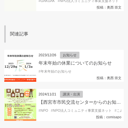
#
GAKGAK
#
NPO法人コミュニティ事業支援ネット
#
キ
投稿：奥西 崇文
関連記事
2023/12/26
お知らせ
年末年始の休業についてのお知らせ
#
年末年始のお知らせ
投稿：奥西 崇文
2024/11/21
講演・出演
【西宮市市民交流センターからのお知らせ】栄養学部の学生に学ぶ フレイル予防のための栄養講座
#
NPO
#
NPO法人コミュニティ事業支援ネット
#
こみサ
投稿：comisapo