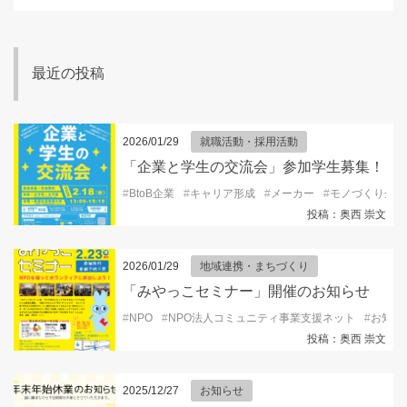
最近の投稿
2026/01/29
就職活動・採用活動
「企業と学生の交流会」参加学生募集！
#
BtoB企業
#
キャリア形成
#
メーカー
#
モノづくり企業
投稿：奥西 崇文
2026/01/29
地域連携・まちづくり
「みやっこセミナー」開催のお知らせ
#
NPO
#
NPO法人コミュニティ事業支援ネット
#
お知ら
投稿：奥西 崇文
2025/12/27
お知らせ