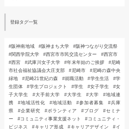
登録タグ一覧
阪神南地域
阪神まち大学
阪神つながり交流祭
関西学院大学
西宮市市民交流センター
西宮市
西宮
武庫川女子大学
年末年始のご挨拶
尼崎
市社会福祉協議会大庄支部
尼崎市
尼崎の森中央
緑地
尼崎21世紀の森
就職活動
学生生活
学
生団体
学生プロジェクト
学生
女子学生
女
子大学生
大手前大学
大学生
大学
地域連
携
地域活性化
地域活動
参加者募集
兵庫
県
企業研究
ボランティア
ブログ
セミナ
ー
コミュニティ事業支援ネット
コミュニティ・
ビジネス
キャリア形成
キャリアデザイン
イ