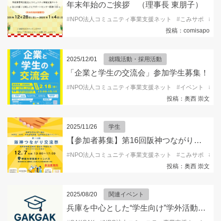
年末年始のご挨拶 （理事長 東朋子）
#
NPO法人コミュニティ事業支援ネット
#
こみサポ
#
コ
投稿：comisapo
2025/12/01
就職活動・採用活動
「企業と学生の交流会」参加学生募集！
#
NPO法人コミュニティ事業支援ネット
#
イベント
#
キ
投稿：奥西 崇文
2025/11/26
学生
【参加者募集】第16回阪神つながり交流祭2025
#
NPO法人コミュニティ事業支援ネット
#
こみサポ
#
ボ
投稿：奥西 崇文
2025/08/20
関連イベント
兵庫を中心とした“学生向け”学外活動情報を発信するSNSアカウント『GAKGAK 』開設！